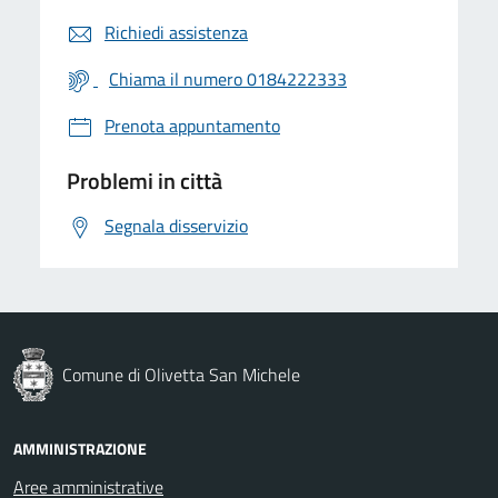
Richiedi assistenza
Chiama il numero 0184222333
Prenota appuntamento
Problemi in città
Segnala disservizio
Comune di Olivetta San Michele
AMMINISTRAZIONE
Aree amministrative