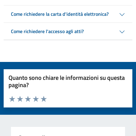
Come richiedere la carta d'identità elettronica?
Come richiedere l'accesso agli atti?
Quanto sono chiare le informazioni su questa
pagina?
Valuta da 1 a 5 stelle la pagina
Valuta 1 stelle su 5
Valuta 2 stelle su 5
Valuta 3 stelle su 5
Valuta 4 stelle su 5
Valuta 5 stelle su 5