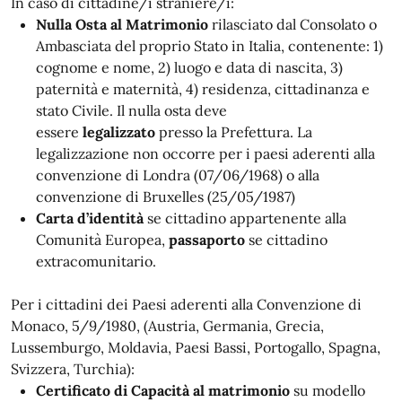
In caso di cittadine/i straniere/i:
Nulla Osta al Matrimonio
rilasciato dal Consolato o
Ambasciata del proprio Stato in Italia, contenente: 1)
cognome e nome, 2) luogo e data di nascita, 3)
paternità e maternità, 4) residenza, cittadinanza e
stato Civile. Il nulla osta deve
essere
legalizzato
presso la Prefettura. La
legalizzazione non occorre per i paesi aderenti alla
convenzione di Londra (07/06/1968) o alla
convenzione di Bruxelles (25/05/1987)
Carta d’identità
se cittadino appartenente alla
Comunità Europea,
passaporto
se cittadino
extracomunitario.
Per i cittadini dei Paesi aderenti alla Convenzione di
Monaco, 5/9/1980, (Austria, Germania, Grecia,
Lussemburgo, Moldavia, Paesi Bassi, Portogallo, Spagna,
Svizzera, Turchia):
Certificato di Capacità al matrimonio
su modello