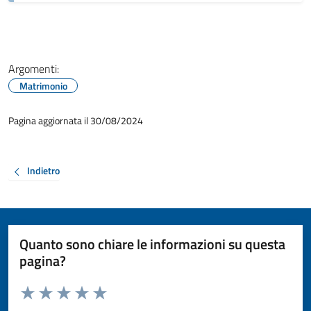
Argomenti:
Matrimonio
Pagina aggiornata il 30/08/2024
Indietro
Quanto sono chiare le informazioni su questa
pagina?
Valuta da 1 a 5 stelle la pagina
Valuta 1 stelle su 5
Valuta 2 stelle su 5
Valuta 3 stelle su 5
Valuta 4 stelle su 5
Valuta 5 stelle su 5