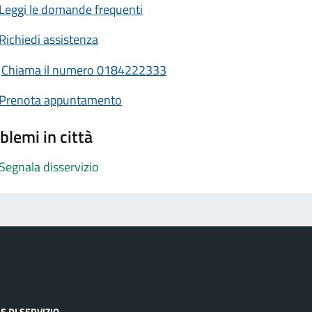
Leggi le domande frequenti
Richiedi assistenza
Chiama il numero 0184222333
Prenota appuntamento
blemi in città
Segnala disservizio
E DI SERVIZIO