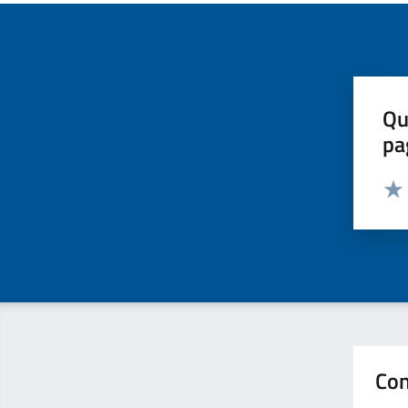
Qu
pa
Valut
Valu
Con