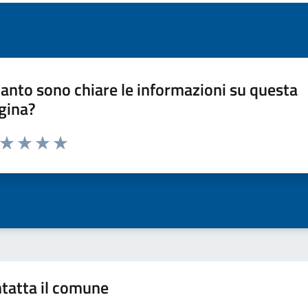
anto sono chiare le informazioni su questa
gina?
a da 1 a 5 stelle la pagina
ta 1 stelle su 5
Valuta 2 stelle su 5
Valuta 3 stelle su 5
Valuta 4 stelle su 5
Valuta 5 stelle su 5
tatta il comune